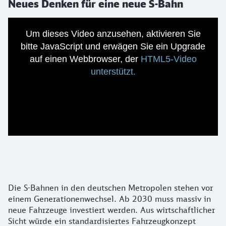
Neues Denken für eine neue S-Bahn
Um dieses Video anzusehen, aktivieren Sie
bitte JavaScript und erwägen Sie ein Upgrade
auf einen Webbrowser, der
HTML5-Video
unterstützt.
Informationen zur Veranstaltung "Neue S-B
Die S-Bahnen in den deutschen Metropolen stehen vor
einem Generationenwechsel. Ab 2030 muss massiv in
neue Fahrzeuge investiert werden. Aus wirtschaftlicher
Sicht würde ein standardisiertes Fahrzeugkonzept