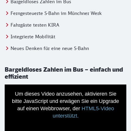
Springe zu:
Bargeldloses Zahlen im Bus
Springe zu:
Ferngesteuerte S-Bahn im Münchner Werk
Springe zu:
Fahrgäste testen KIRA
Springe zu:
Integrierte Mobilität
Springe zu:
Neues Denken für eine neue S-Bahn
Bargeldloses Zahlen im Bus – einfach und
effizient
Um dieses Video anzusehen, aktivieren Sie
bitte JavaScript und erwägen Sie ein Upgrade
auf einen Webbrowser, der
HTML5-Video
unterstützt.