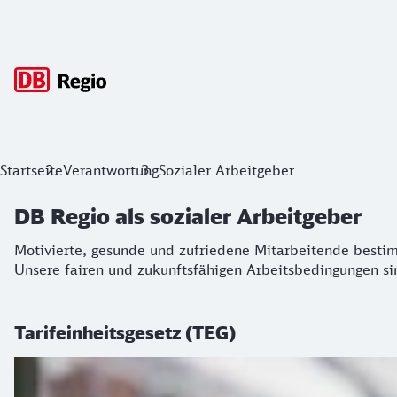
Hauptnavigation
DB Regio als sozialer Arbeitgeber
Startseite
Verantwortung
Sozialer Arbeitgeber
Motivierte, gesunde und zufriedene Mitarbeitende bestimm
DB Regio als sozialer Arbeitgeber
Motivierte, gesunde und zufriedene Mitarbeitende besti
Unsere fairen und zukunftsfähigen Arbeitsbedingungen s
Tarifeinheitsgesetz (TEG)