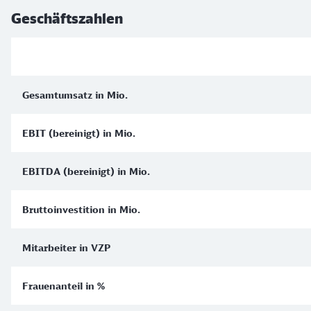
Geschäftszahlen
Gesamtumsatz in Mio.
EBIT (bereinigt) in Mio.
EBITDA (bereinigt) in Mio.
Bruttoinvestition in Mio.
Mitarbeiter in VZP
Frauenanteil in %