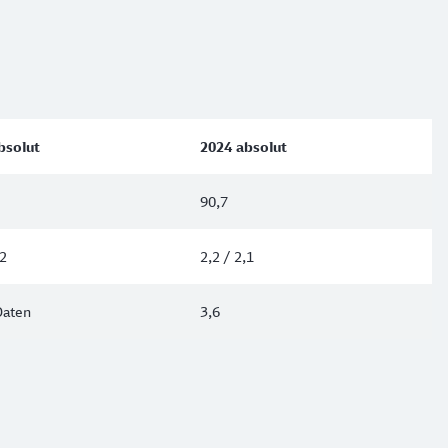
bsolut
2024 absolut
90,7
,2
2,2 / 2,1
Daten
3,6