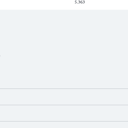
5.363
)